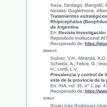
Nava, Santiago;
Mangold, At
Nicolas; Guglielmone, Alber
Tratamientos estratégicos
Rhipicephalus (Boophilus)
de Argentina
En:
Revista
Investigación 
Repositorio Institucional IN
Recuperado de:
https://re
REDALYC
Suárez, V.H.; Miranda, A.O.
Schieda, A.; Felice, G.; Ima
H.; Lordi, L.V.
Prevalencia y control de 
este de la provincia de l
En: RIA, vol. 35, n° 1, pp. 
Recuperado de:
https://ww
SCIELO
Roger Iván Rodríguez-Vivas