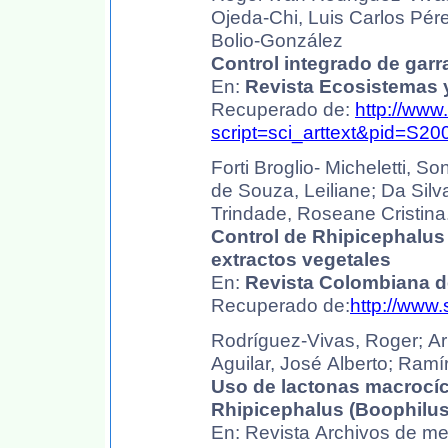
Ojeda-Chi, Luis Carlos Pére
Bolio-González
Control integrado de garr
En:
Revista Ecosistemas 
Recuperado de:
http://www
script=sci_arttext&pid=S
Forti Broglio- Micheletti, So
de Souza, Leiliane; Da Silv
Trindade, Roseane Cristina
Control de Rhipicephalus 
extractos vegetales
En:
Revista Colombiana 
Recuperado de:
http://www.
Rodríguez-Vivas, Roger; Ar
Aguilar, José Alberto; Ramír
Uso de lactonas macrocícl
Rhipicephalus (Boophilus
En: Revista Archivos de medi