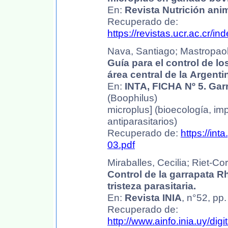
En:
Revista Nutrición anim
Recuperado de:
https://revistas.ucr.ac.cr/i
Nava, Santiago; Mastropaolo
Guía para el control de l
área central de la Argenti
En:
INTA, FICHA Nº 5. Ga
(Boophilus)
microplus] (bioecología, impo
antiparasitarios)
Recuperado de:
https://int
03.pdf
Miraballes, Cecilia; Riet-Cor
Control de la garrapata R
tristeza parasitaria.
En:
Revista INIA
, n°52, pp
Recuperado de:
http://www.ainfo.inia.uy/dig