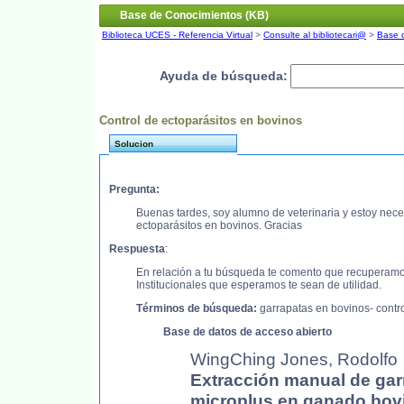
Base de Conocimientos (KB)
Biblioteca UCES - Referencia Virtual
>
Consulte al bibliotecari@
>
Base 
Ayuda de búsqueda:
Control de ectoparásitos en bovinos
Solucion
Pregunta:
Buenas tardes, soy alumno de veterinaria y estoy nece
ectoparásitos en bovinos. Gracias
Respuesta
:
En relación a tu búsqueda te comento que recuperamos
Institucionales que esperamos te sean de utilidad.
Términos de búsqueda:
garrapatas en bovinos- contr
Base de datos de acceso abierto
WingChing Jones, Rodolfo
Extracción manual de gar
microplus en ganado bovi