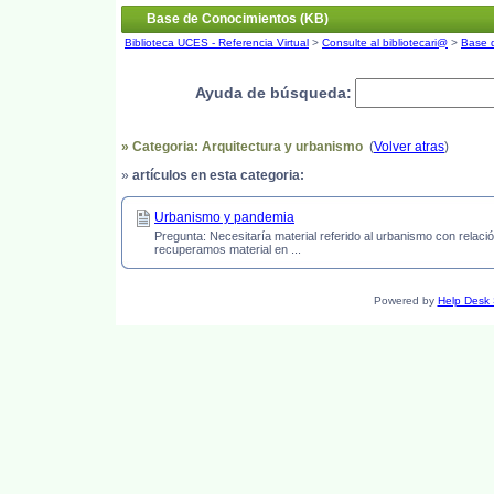
Base de Conocimientos (KB)
Biblioteca UCES - Referencia Virtual
>
Consulte al bibliotecari@
>
Base 
Ayuda de búsqueda:
» Categoria: Arquitectura y urbanismo
(
Volver atras
)
»
artículos en esta categoria:
Urbanismo y pandemia
Pregunta: Necesitaría material referido al urbanismo con relac
recuperamos material en ...
Powered by
Help Desk 